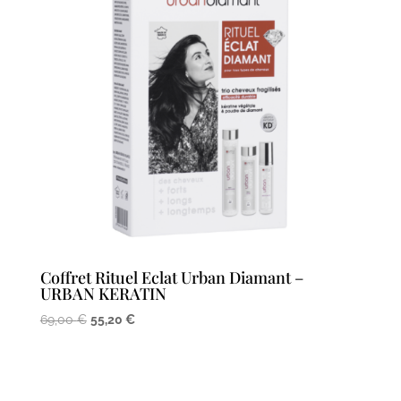
Coffret Rituel Eclat Urban Diamant –
URBAN KERATIN
Le
Le
69,00
€
55,20
€
prix
prix
initial
actuel
était :
est :