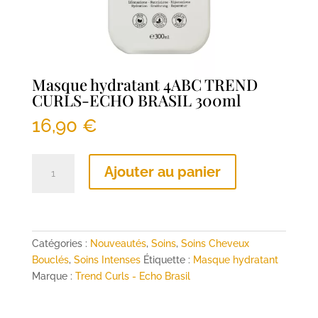
Masque hydratant 4ABC TREND
CURLS-ECHO BRASIL 300ml
16,90
€
quantité
Ajouter au panier
de
Masque
hydratant
4ABC
TREND
Catégories :
Nouveautés
,
Soins
,
Soins Cheveux
CURLS-
Bouclés
,
Soins Intenses
Étiquette :
Masque hydratant
ECHO
Marque :
Trend Curls - Echo Brasil
BRASIL
300ml