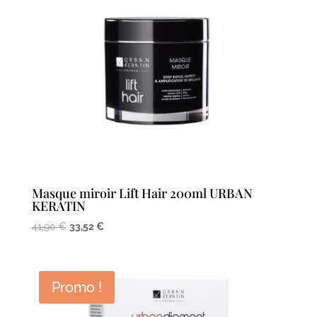
Masque miroir Lift Hair 200ml URBAN
KERATIN
Le
Le
41,90
€
33,52
€
prix
prix
initial
actuel
était :
est :
Promo !
41,90 €.
33,52 €.