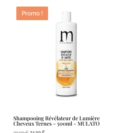
Promo !
Shampooing Révélateur de Lumière
Cheveux Ternes – 500ml – MULATO
Le
Le
30,00
€
24,00
€