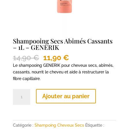
Shampooing Secs Abimés Cassants
– 1L – GENERIK
Le
Le
14,90
€
11,90
€
prix
prix
Le shampooing GENERIK pour cheveux secs, abîmés,
initial
actuel
cassants, nourrit le cheveu et aide à restructurer la
était :
est :
fibre capillaire.
14,90 €.
11,90 €.
quantité
Ajouter au panier
de
Shampooing
Secs
Abimés
Cassants
Catégorie :
Shampoing Cheveux Secs
Étiquette :