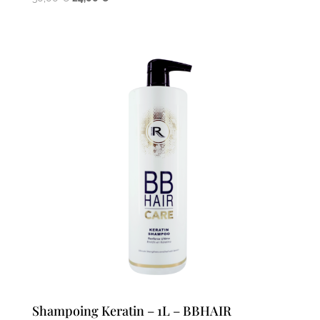
prix
prix
initial
actuel
était :
est :
30,00 €.
24,00 €.
Shampoing Keratin – 1L – BBHAIR